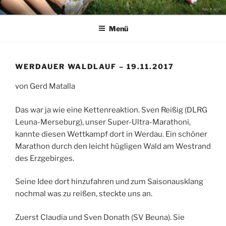
Zum
LAUFEN
Inhalt
Menü
springen
WERDAUER WALDLAUF – 19.11.2017
von Gerd Matalla
Das war ja wie eine Kettenreaktion. Sven Reißig (DLRG
Leuna-Merseburg), unser Super-Ultra-Marathoni,
kannte diesen Wettkampf dort in Werdau. Ein schöner
Marathon durch den leicht hügligen Wald am Westrand
des Erzgebirges.
Seine Idee dort hinzufahren und zum Saisonausklang
nochmal was zu reißen, steckte uns an.
Zuerst Claudia und Sven Donath (SV Beuna). Sie