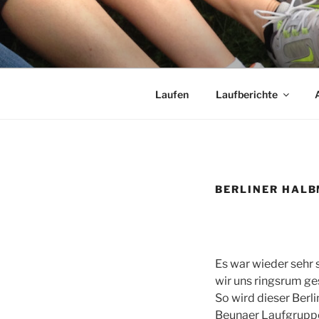
Zum
Inhalt
LAUFEN
springen
Laufen
Laufberichte
BERLINER HALB
Es war wieder sehr 
wir uns ringsrum ge
So wird dieser Berl
Beunaer Laufgruppe